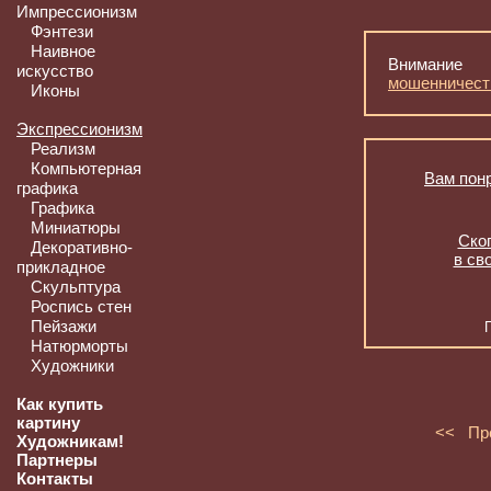
Импрессионизм
Фэнтези
Наивное
Внимание
искусство
мошенничест
Иконы
Экспрессионизм
Реализм
Компьютерная
Вам понр
графика
Графика
Миниатюры
Скоп
Декоративно-
в св
прикладное
Скульптура
Роспись стен
Пейзажи
Натюрморты
Художники
Как купить
картину
<< Пр
Художникам!
Партнеры
Контакты