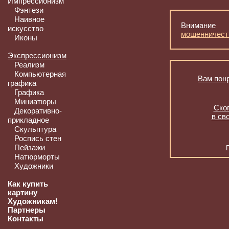
Импрессионизм
Фэнтези
Наивное
Внимание
искусство
мошенничест
Иконы
Экспрессионизм
Реализм
Компьютерная
Вам понр
графика
Графика
Миниатюры
Скоп
Декоративно-
в св
прикладное
Скульптура
Роспись стен
Пейзажи
Натюрморты
Художники
Как купить
картину
Художникам!
Партнеры
Контакты