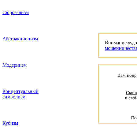
Сюрреализм
Абстракционизм
Внимание худ
мошенничеств
Модернизм
Вам понра
Концептуальный
Скопи
символизм
в сво
По
Кубизм