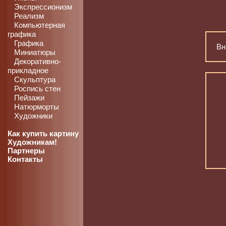
Экспрессионизм
Реализм
Компьютерная
графика
Графика
Вн
Миниатюры
Декоративно-
прикладное
Скульптура
Роспись стен
Пейзажи
Натюрморты
Художники
Как купить картину
Художникам!
Партнеры
Контакты