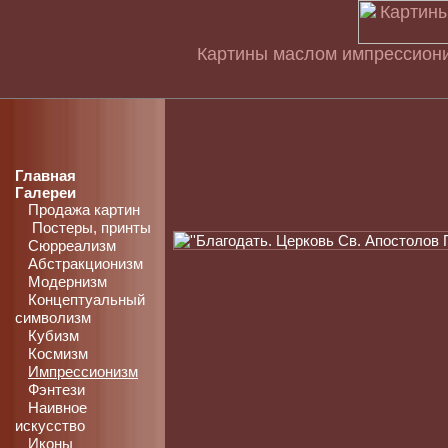
Картины маслом импрессиони
Главная
Галереи
Продажа картин
Постеры, принты
Сюрреализм
Абстракционизм
Модернизм
Концептуальный
символизм
Кубизм
Космизм
Импрессионизм
Фэнтези
Наивное
искусство
Иконы