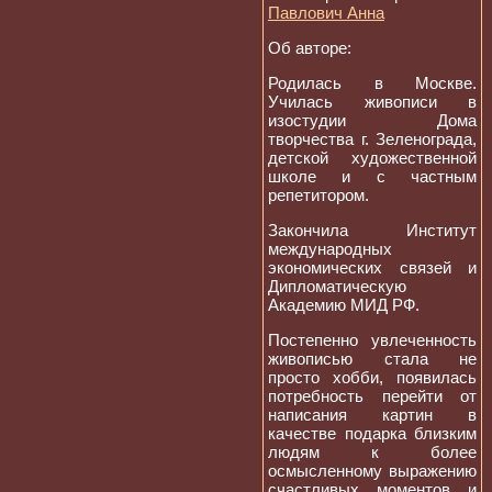
Павлович Анна
Об авторе:
Родилась в Москве.
Училась живописи в
изостудии Дома
творчества г. Зеленограда,
детской художественной
школе и с частным
репетитором.
Закончила Институт
международных
экономических связей и
Дипломатическую
Академию МИД РФ.
Постепенно увлеченность
живописью стала не
просто хобби, появилась
потребность перейти от
написания картин в
качестве подарка близким
людям к более
осмысленному выражению
счастливых моментов и