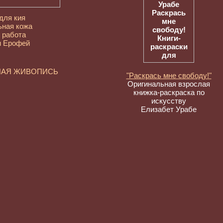
для кия
ьная кожа
 работа
н Ерофей
НАЯ ЖИВОПИСЬ
"Раскрась мне свободу!"
Оригинальная взрослая
книжка-раскраска по
искусству
Елизабет Урабе
е художники.